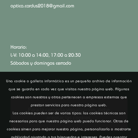
optica.cardus2018@gmail.com
Horario:
L-V: 10:00 a 14:00, 17:00 a 20:30
Sábados y domingos cerrado
Una cookie o galleta informática es un pequeño archivo de información
que se guarda en cada vez que visitas nuestra página web. Algunas
cookies son nuestras y otras pertenecen a empresas externas que
prestan servicios para nuestra página web.
Para la correcta visualización, debe
Las cookies pueden ser de varios tipos: las cookies técnicas son
aceptar las cookies.
necesarias para que nuestra página web pueda funcionar. Otras de
cookies sirven para mejorar nuestra página, personalizarla o mostrarte
publicidad ajustada a tus búsquedas e intereses. Puedes aceptar