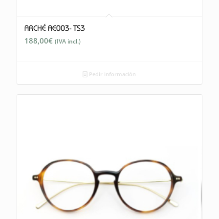
ARCHÉ AE003- TS3
188,00
€
(IVA incl.)
Pedir información