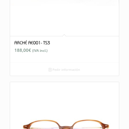
ARCHÉ AE001- TS3
188,00
€
(IVA incl.)
Pedir información