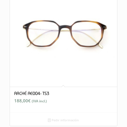
ARCHÉ AE004- TS3
188,00
€
(IVA incl.)
Pedir información